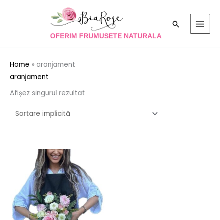
Skip
to
Search
content
OFERIM FRUMUSETE NATURALA
Home
»
aranjament
aranjament
Afișez singurul rezultat