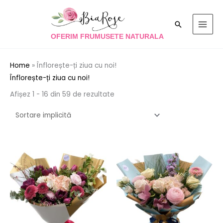
Skip
to
Search
content
OFERIM FRUMUSETE NATURALA
Home
»
Înflorește-ți ziua cu noi!
Înflorește-ți ziua cu noi!
Afișez 1 - 16 din 59 de rezultate