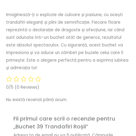
Recenzii (0)
Imaginează-ți o explozie de culoare și pasiune, cu acești
trandafiri eleganți și plini de semnificație. Fiecare floare
reprezintă o declarație de dragoste și afecțiune, iar când
sunt adunate într-un buchet atât de generos, rezultatul
este absolut spectaculos. Cu siguranță, acest buchet va
impresiona și va aduce un zâmbet pe buzele celui care îl
primește. Este o alegere perfectă pentru a exprima iubirea
și admirația ta!
0/5
(0 Reviews)
Nu există recenzii până acum.
Fii primul care scrii o recenzie pentru
„Buchet 39 Trandafiri Roșii”
Adresa ta de email nu va fi publicată.
Câmpurile