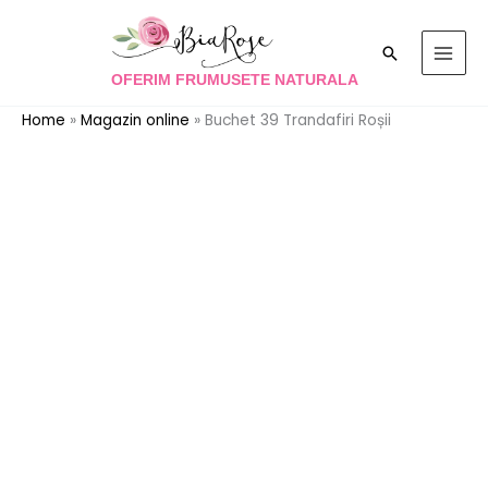
Skip
to
Search
content
OFERIM FRUMUSETE NATURALA
Home
»
Magazin online
»
Buchet 39 Trandafiri Roșii
Cantitate
Buchet
39
Trandafiri
Roșii