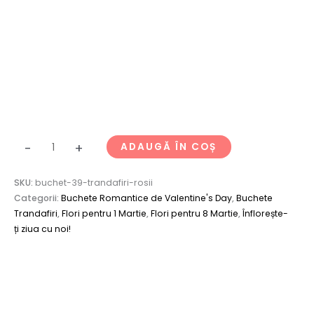
-
+
ADAUGĂ ÎN COȘ
SKU:
buchet-39-trandafiri-rosii
Categorii:
Buchete Romantice de Valentine's Day
,
Buchete
Trandafiri
,
Flori pentru 1 Martie
,
Flori pentru 8 Martie
,
Înflorește-
ți ziua cu noi!
Descriere