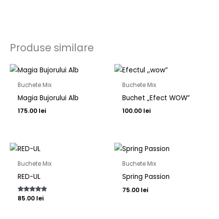
Produse similare
Buchete Mix
Buchete Mix
Magia Bujorului Alb
Buchet „Efect WOW”
175.00
lei
100.00
lei
Buchete Mix
Buchete Mix
RED-UL
Spring Passion
75.00
lei
Evaluat la
85.00
lei
5.00
din 5