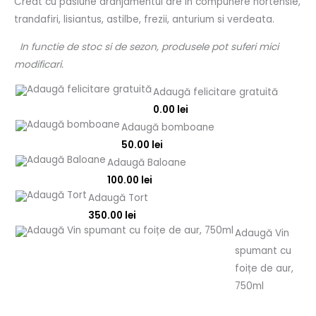
Creat cu pasiune aranjamentul are in compunere hortensie,
trandafiri, lisiantus, astilbe, frezii, anturium si verdeata.
In functie de stoc si de sezon, produsele pot suferi mici
modificari.
Adaugă felicitare gratuită
0.00
lei
Adaugă bomboane
50.00
lei
Adaugă Baloane
100.00
lei
Adaugă Tort
350.00
lei
Adaugă Vin
spumant cu
foițe de aur,
750ml