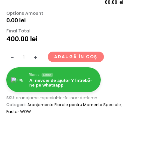
60.00
lei
Options Amount
0.00
lei
Final Total
400.00
lei
-
+
ADAUGĂ ÎN COȘ
Bianca
Online
Ai nevoie de ajutor ? Întrebă-
ne pe whatsapp
SKU:
aranajamet-special-in-felinar-de-lemn
Categorii:
Aranjamente Florale pentru Momente Speciale
,
Factor WOW
Descriere