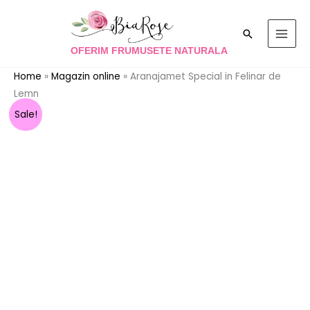
Skip
to
Search
content
OFERIM FRUMUSETE NATURALA
Home
»
Magazin online
»
Aranajamet Special in Felinar de
Lemn
Cantitate
Prețul
Prețul
Sale!
Aranajamet
inițial
curent
Special
in
a
este:
Felinar
fost:
400.00 lei.
de
Lemn
450.00 lei.