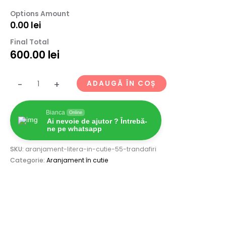
Options Amount
0.00
lei
Final Total
600.00
lei
-
+
ADAUGĂ ÎN COȘ
Bianca
Online
Ai nevoie de ajutor ? Întrebă-
ne pe whatsapp
SKU:
aranjament-litera-in-cutie-55-trandafiri
Categorie:
Aranjament în cutie
Descriere
Recenzii (0)