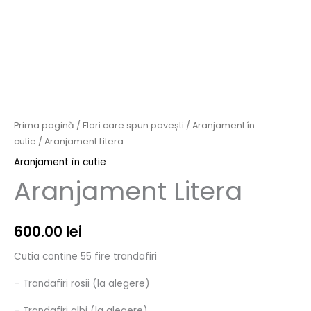
Prima pagină
/
Flori care spun povești
/
Aranjament în
cutie
/ Aranjament Litera
Aranjament în cutie
Aranjament Litera
600.00
lei
Cutia contine 55 fire trandafiri
– Trandafiri rosii (la alegere)
– Trandafiri albi (la alegere)