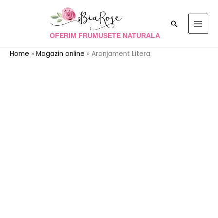
Skip
to
Search
content
OFERIM FRUMUSETE NATURALA
Home
»
Magazin online
»
Aranjament Litera
Cantitate
Aranjament
Litera