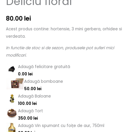
Deliciu floral
80.00
lei
Acest produs contine: hortensie, 3 mini gerbera, orhidee si
verdeata.
In functie de stoc si de sezon, produsele pot suferi mici
modificari.
Adaugă felicitare gratuită
0.00
lei
Adaugă bomboane
50.00
lei
Adaugă Baloane
100.00
lei
Adaugă Tort
350.00
lei
Adaugă Vin spumant cu foițe de aur, 750ml