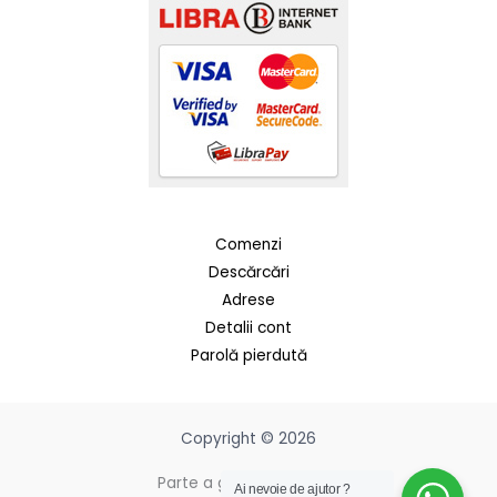
Comenzi
Descărcări
Adrese
Detalii cont
Parolă pierdută
Copyright © 2026
Parte a grupului BiaRose
Ai nevoie de ajutor ?