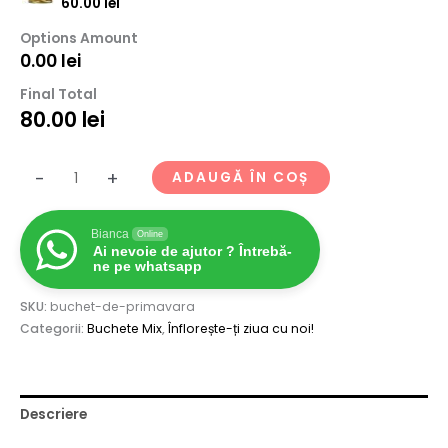
60.00
lei
Options Amount
0.00
lei
Final Total
80.00
lei
-
+
ADAUGĂ ÎN COȘ
Bianca
Online
Ai nevoie de ajutor ? Întrebă-
ne pe whatsapp
SKU:
buchet-de-primavara
Categorii:
Buchete Mix
,
Înflorește-ți ziua cu noi!
Descriere