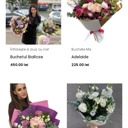
Înflorește-ți ziua cu noi!
Buchete Mix
Buchetul BiaRose
Adelaide
450.00
lei
225.00
lei