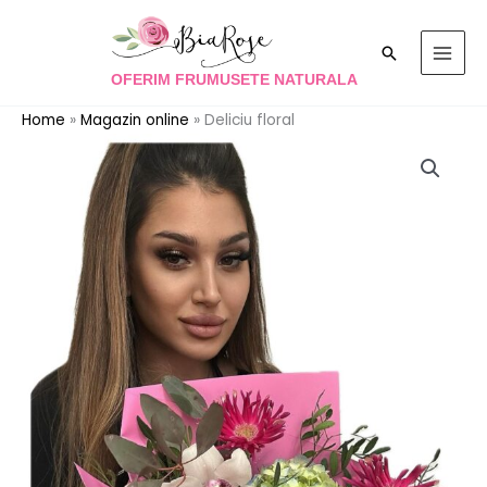
Skip
to
Search
content
OFERIM FRUMUSETE NATURALA
Home
»
Magazin online
»
Deliciu floral
Cantitate
Deliciu
floral