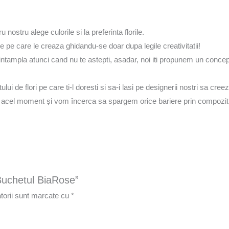
ostru alege culorile si la preferinta florile.
e pe care le creaza ghidandu-se doar dupa legile creativitatii!
tampla atunci cand nu te astepti, asadar, noi iti propunem un concept i
ui de flori pe care ti-l doresti si sa-i lasi pe designerii nostri sa c
a acel moment și vom încerca sa spargem orice bariere prin compozitia l
„Buchetul BiaRose”
torii sunt marcate cu
*