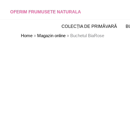
Skip
to
OFERIM FRUMUSETE NATURALA
content
COLECȚIA DE PRIMĂVARĂ
B
Home
»
Magazin online
»
Buchetul BiaRose