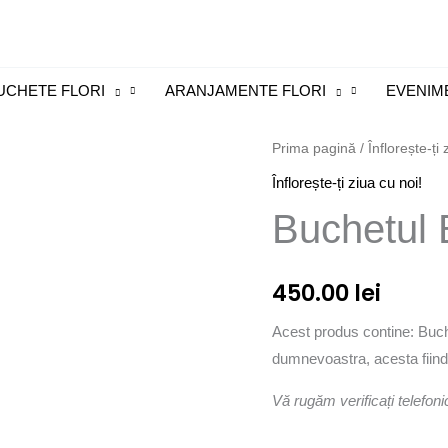
UCHETE FLORI
ARANJAMENTE FLORI
EVENIM
Cantitate
Prima pagină
/
Înflorește-ți 
Buchetul
Înflorește-ți ziua cu noi!
BiaRose
Buchetul
450.00
lei
Acest produs contine: Buche
dumnevoastra, acesta fiin
Vă rugăm verificați telefoni