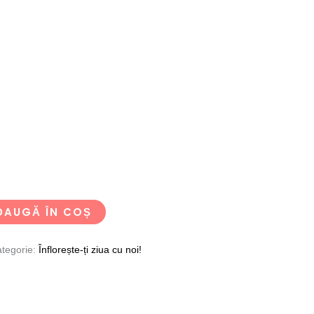
DAUGĂ ÎN COȘ
tegorie:
Înflorește-ți ziua cu noi!