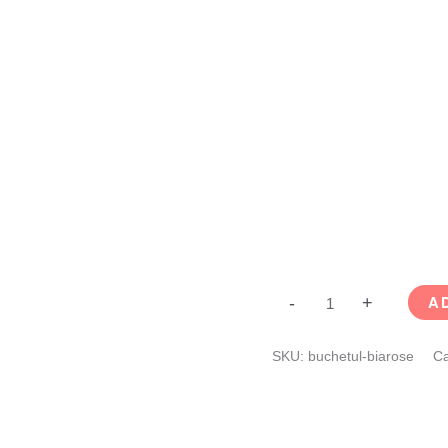
A
-
+
SKU:
buchetul-biarose
Ca