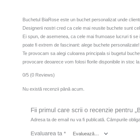
Descriere
Recenzii (0)
Buchetul BiaRose este un buchet personalizat unde clientru n
Designerii nostri cred ca cele mai reusite buchete sunt cel
Ei spun, de asemenea, ca cele mai frumoase lucruri ti se in
poate fi extrem de fascinant: alege buchete personalizate!
Te provocam sa alegi culoarea principala si bugetul buchetul
provocare deoarece vom folosi florile disponibile in stoc l
0/5
(0 Reviews)
Nu există recenzii până acum.
Fii primul care scrii o recenzie pentru 
Adresa ta de email nu va fi publicată.
Câmpurile obliga
Evaluarea ta
*