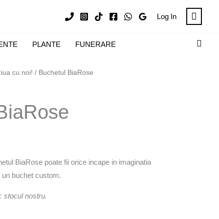
Log In
Sear
ENTE
PLANTE
FUNERARE
ziua cu noi!
/ Buchetul BiaRose
 BiaRose
tul BiaRose poate fii orice incape in imaginatia
d un buchet custom.
c stocul nostru.