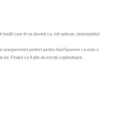
nedit care iti va dovedi ca, intr-adevar, neasteptatul
reeze aranjamentul perfect pentru tine!Spunem ca este o
or. Finalul va fi plin de emoții copleșitoare.