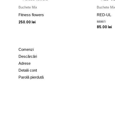
Buchete Mix
Buchete Mi
Fitness flowers
RED-UL
250.00
lei
85.00
lei
Evaluat la
5.00
din 5
Comenzi
Descărcări
Adrese
Detalii cont
Parolă pierdută