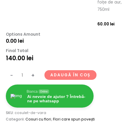
foițe de aur,
750ml
60.00
lei
Options Amount
0.00
lei
Final Total
140.00
lei
-
+
ADAUGĂ ÎN COȘ
Bianca
Online
Ai nevoie de ajutor ? Întrebă-
ne pe whatsapp
SKU:
cosulet-de-vara
Categorii:
Cosuri cu flori
,
Flori care spun povești