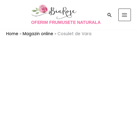
Skip
to
Search
content
OFERIM FRUMUSETE NATURALA
Home
»
Magazin online
»
Cosulet de Vara
Cantitate
Cosulet
de
Vara