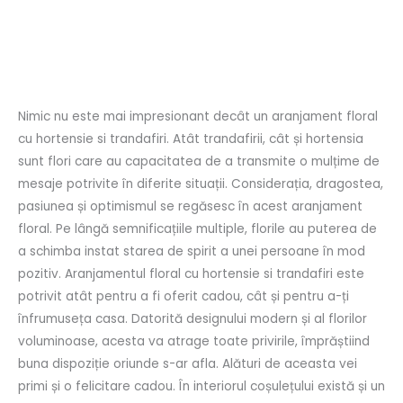
Descriere
Recenzii (0)
Nimic nu este mai impresionant decât un aranjament floral
cu hortensie si trandafiri. Atât trandafirii, cât și hortensia
sunt flori care au capacitatea de a transmite o mulțime de
mesaje potrivite în diferite situații. Considerația, dragostea,
pasiunea și optimismul se regăsesc în acest aranjament
floral. Pe lângă semnificațiile multiple, florile au puterea de
a schimba instat starea de spirit a unei persoane în mod
pozitiv. Aranjamentul floral cu hortensie si trandafiri este
potrivit atât pentru a fi oferit cadou, cât și pentru a-ți
înfrumuseța casa. Datorită designului modern și al florilor
voluminoase, acesta va atrage toate privirile, împrăștiind
buna dispoziție oriunde s-ar afla. Alături de aceasta vei
primi și o felicitare cadou. În interiorul coșulețului există și un