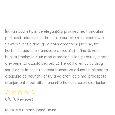
Descriere
Recenzii (0)
Într-un buchet plin de eleganță și prospețime, trandafirii
portocalii aduc un sentiment de puritate și inocență, wax
flowers fuchsia adaugă o notă vibrantă și jucăușă, iar
hortensia aduce o frumusețe delicată și rafinată. Acest
buchet îmbină într-un mod armonios culori și texturi, creând
o experiență vizuală deosebită. Fie că îl oferi cuiva drag
sau îl așezi în casa ta, acest buchet va aduce un zâmbet și
o bucurie de neuitat.Pentru a va oferii cele mai proaspete
aranjamente, pot diferii anumite flori sau culori ale florilor.
0/5
(0 Reviews)
Nu există recenzii până acum.