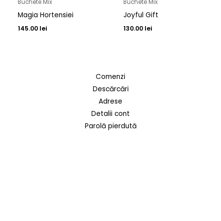
Buchete Mix
Buchete Mix
Magia Hortensiei
Joyful Gift
145.00
lei
130.00
lei
Comenzi
Descărcări
Adrese
Detalii cont
Parolă pierdută