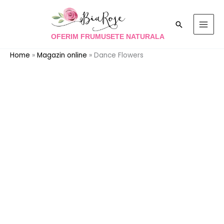
Skip
to
Search
content
OFERIM FRUMUSETE NATURALA
Home
»
Magazin online
»
Dance Flowers
Cantitate
Dance
Flowers