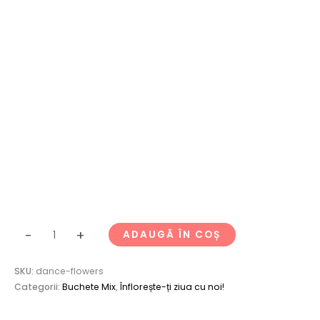
-
+
ADAUGĂ ÎN COȘ
SKU:
dance-flowers
Categorii:
Buchete Mix
,
Înflorește-ți ziua cu noi!