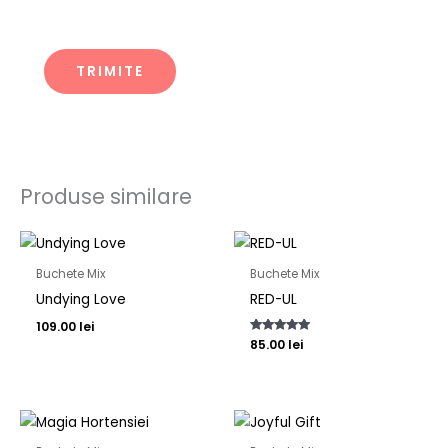
Produse similare
Buchete Mix
Buchete Mix
Undying Love
RED-UL
109.00
lei
Evaluat la
85.00
lei
5.00
din 5