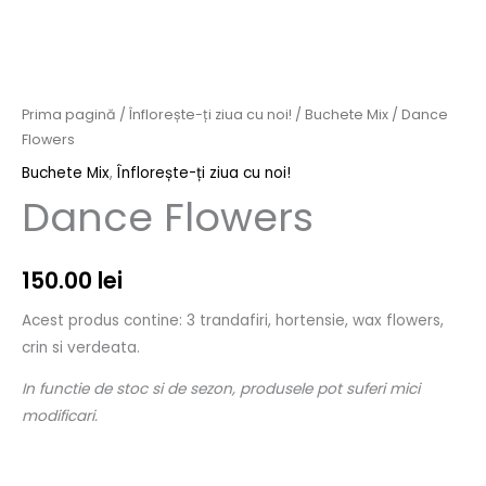
Prima pagină
/
Înflorește-ți ziua cu noi!
/
Buchete Mix
/ Dance
Flowers
Buchete Mix
,
Înflorește-ți ziua cu noi!
Dance Flowers
150.00
lei
Acest produs contine: 3 trandafiri, hortensie, wax flowers,
crin si verdeata.
In functie de stoc si de sezon, produsele pot suferi mici
modificari.