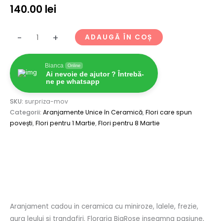
140.00
lei
-
+
ADAUGĂ ÎN COȘ
Bianca
Online
Ai nevoie de ajutor ? Întrebă-
ne pe whatsapp
SKU:
surpriza-mov
Categorii:
Aranjamente Unice în Ceramică
,
Flori care spun
povești
,
Flori pentru 1 Martie
,
Flori pentru 8 Martie
Descriere
Recenzii (0)
Aranjament cadou in ceramica cu miniroze, lalele, frezie,
gura leului si trandafiri. Floraria BiaRose inseamna pasiune,