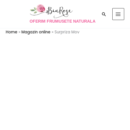
Skip
to
Search
content
OFERIM FRUMUSETE NATURALA
Home
»
Magazin online
»
Surpriza Mov
Cantitate
Surpriza
Mov