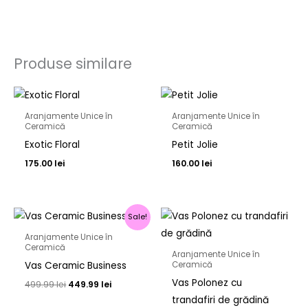
Produse similare
Aranjamente Unice în
Aranjamente Unice în
Ceramică
Ceramică
Exotic Floral
Petit Jolie
175.00
lei
160.00
lei
Prețul
Prețul
Sale!
inițial
curent
a
este:
Aranjamente Unice în
fost:
449.99 lei.
Ceramică
Aranjamente Unice în
499.99 lei.
Vas Ceramic Business
Ceramică
Vas Polonez cu
499.99
lei
449.99
lei
trandafiri de grădină