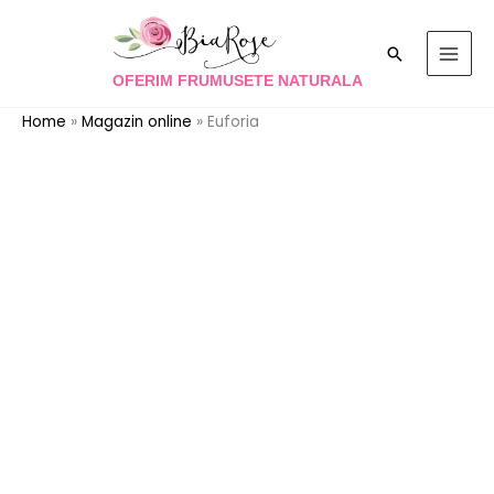
Skip
to
Search
content
OFERIM FRUMUSETE NATURALA
Home
»
Magazin online
»
Euforia
Cantitate
Euforia