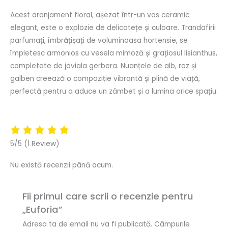
Acest aranjament floral, așezat într-un vas ceramic
elegant, este o explozie de delicatețe și culoare. Trandafirii
parfumați, îmbrățișați de voluminoasa hortensie, se
împletesc armonios cu vesela mimoză și grațiosul lisianthus,
completate de joviala gerbera. Nuanțele de alb, roz și
galben creează o compoziție vibrantă și plină de viață,
perfectă pentru a aduce un zâmbet și a lumina orice spațiu.
5/5
(1 Review)
Nu există recenzii până acum.
Fii primul care scrii o recenzie pentru
„Euforia”
Adresa ta de email nu va fi publicată.
Câmpurile