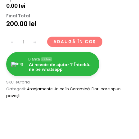
0.00
lei
Final Total
200.00
lei
-
+
ADAUGĂ ÎN COȘ
Bianca
Online
Ai nevoie de ajutor ? Întrebă-
ne pe whatsapp
SKU:
euforia
Categorii:
Aranjamente Unice în Ceramică
,
Flori care spun
povești
Descriere
Recenzii (0)